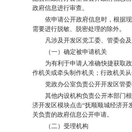
政府信息进行审查。
依申请公开政府信息时，根据现
需要进行脱敏、脱密处理的除外。
凡涉及开发区党工委、管委会及
（一）确定被申请机关
为有利于申请人准确快捷获取政
作机关或牵头制作机关；行政机关从
党政办公室
负责公开开发区管委
其他内设机构负责公开本部门根
济开发区模块点击
“抚顺顺城经济开
关负责的政府信息公开申请。
（二）受理机构