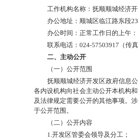
工作机构名称：抚顺顺城经济开
办公地址：顺城区临江路东段
2
办公时间：正常工作日的上午：
联系电话：
024-57503917（传
二、主动公开
（一）公开范围
抚顺顺城经济开发区政府信息公
各内设机构向社会主动公开本机构和
及法律规定需要公开的其他事项。涉
于公开范围。
（二）公开内容
1.开发区管委会领导及分工；