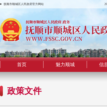
抚顺市顺城区人民政府官方网站
2
首页
魅力顺城
信
政策文件