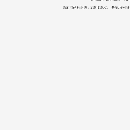
政府网站标识码：2104110001 备案/许可证