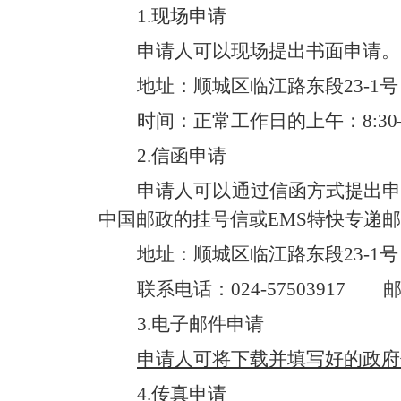
1.现场申请
申请人可以现场提出书面申请。
地址：顺城区临江路东段
23-1号
时间：正常工作日的上午：
8:3
2.信函申请
申请人可以通过信函方式提出
中国邮政的挂号信或
EMS特快专递
地址：顺城区临江路东段
23-1号
联系电话：
024-57503917 
3.电子邮件申请
申请人可将下载并填写好的政府信息公
4.传真申请