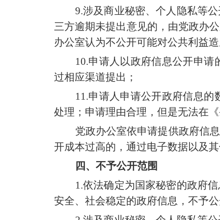
9.涉及商业秘密、个人隐私等
三方逾期未提出意见的，由
党政办公
办公室
认为不公开可能对公共利益造
10.申请人以政府信息公开申
过相应渠道提出；
11.申请人申请公开政府信息
处理；申请理由合理，但是无法在《
党政办公室
依申请提供政府信息
开成本过高的，通过电子数据以及其
四、不予公开范围
1.依法确定为国家秘密的政府
安全、社会稳定的政府信息，不予公