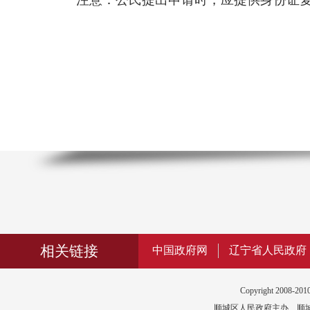
相关链接
中国政府网
辽宁省人民政府
Copyright 2008-2010
顺城区人民政府主办 顺城区政