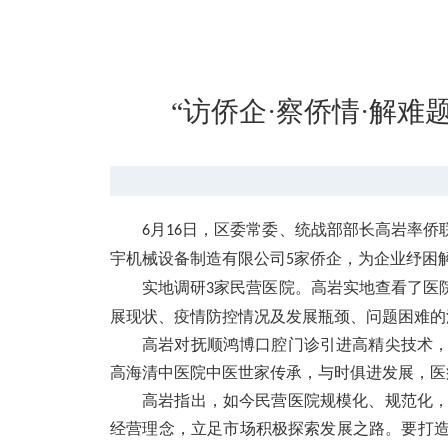
“访侨企·察侨情·解
月
日，区委常委、统战部部长高岩率侨
6
16
宇机械设备制造有限公司
家侨企，为企业纾困
5
实地调研
家民营医院。高岩实地查看了医
3
展现状、疫情防控情况及发展瓶颈、问题困难的
高岩对抚顺鸿博口腔门诊引进高精尖技术
高海清中医院中医世家传承，与时俱进发展，医
高岩指出，如今民营医院规模化、规范化
经营理念，立足市场积极探索发展之路。要打造