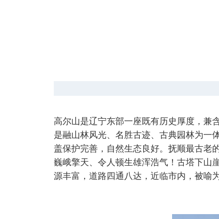
高尔山是辽宁东部一座既有历史厚度，兼
是融山林风光、名胜古迹、古典园林为一体
盖保护完善，自然生态良好。抚顺最古老的
巍峨擎天、令人顿生雄浑浩气！古塔下山崖
源丰富，道路四通八达，近临市内，被喻为“城